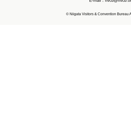
E-mail：nvcb@nvcb.or
© Niigata Visitors & Convention Bureau Al