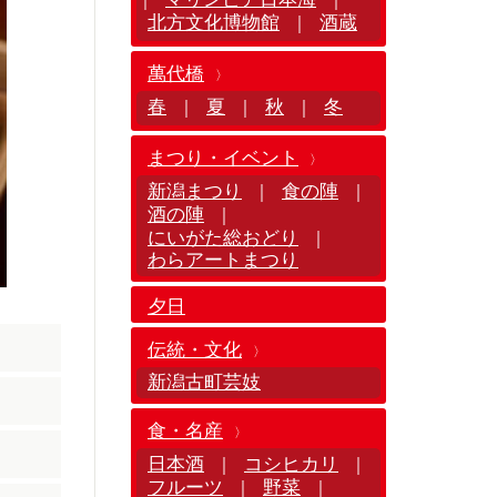
北方文化博物館
酒蔵
｜
萬代橋
春
夏
秋
冬
｜
｜
｜
まつり・イベント
新潟まつり
食の陣
｜
｜
酒の陣
｜
にいがた総おどり
｜
わらアートまつり
夕日
伝統・文化
新潟古町芸妓
食・名産
日本酒
コシヒカリ
｜
｜
フルーツ
野菜
｜
｜