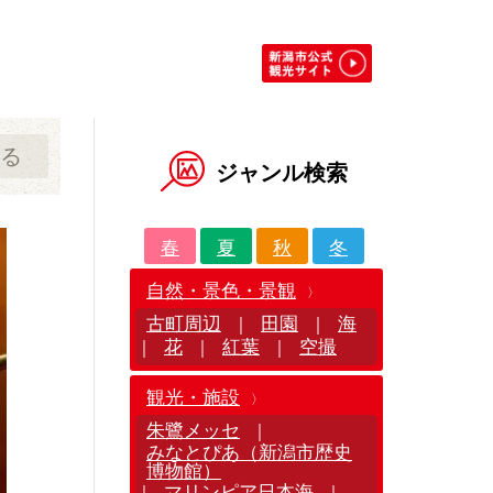
る
ジャンル検索
春
夏
秋
冬
自然・景色・景観
古町周辺
田園
海
｜
｜
花
紅葉
空撮
｜
｜
｜
観光・施設
朱鷺メッセ
｜
みなとぴあ（新潟市歴史
博物館）
マリンピア日本海
｜
｜