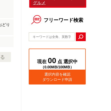
グルメ
フリーワード検索
おどり
る
00
現在
点 選択中
（
0.00MB
/
100MB
）
選択内容を確認
ダウンロード申請