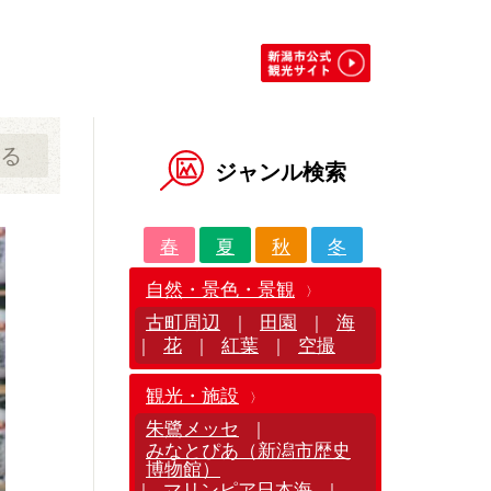
る
ジャンル検索
春
夏
秋
冬
自然・景色・景観
古町周辺
田園
海
｜
｜
花
紅葉
空撮
｜
｜
｜
観光・施設
朱鷺メッセ
｜
みなとぴあ（新潟市歴史
博物館）
マリンピア日本海
｜
｜