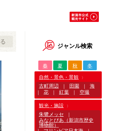
る
ジャンル検索
春
夏
秋
冬
自然・景色・景観
古町周辺
田園
海
｜
｜
花
紅葉
空撮
｜
｜
｜
観光・施設
朱鷺メッセ
｜
みなとぴあ（新潟市歴史
博物館）
マリンピア日本海
｜
｜