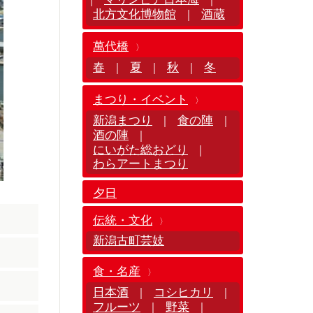
北方文化博物館
酒蔵
｜
萬代橋
春
夏
秋
冬
｜
｜
｜
まつり・イベント
新潟まつり
食の陣
｜
｜
酒の陣
｜
にいがた総おどり
｜
わらアートまつり
夕日
伝統・文化
新潟古町芸妓
食・名産
日本酒
コシヒカリ
｜
｜
フルーツ
野菜
｜
｜