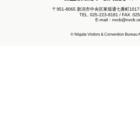
〒951-8065 新潟市中央区東堀通七番町101
TEL. 025-223-8181 / FAX. 02
E-mail：nvcb@nvcb.or
© Niigata Visitors & Convention Bureau Al