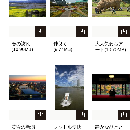
春の訪れ
仲良く
大人気わらア
(10.90MB)
(9.74MB)
ート(10.70MB)
黄昏の新潟
シャトル便快
静かなひとと