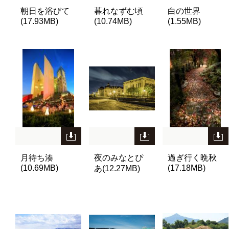
朝日を浴びて
暮れなずむ頃
白の世界
(17.93MB)
(10.74MB)
(1.55MB)
月待ち湊
夜のみなとぴ
過ぎ行く晩秋
(10.69MB)
(17.18MB)
あ(12.27MB)