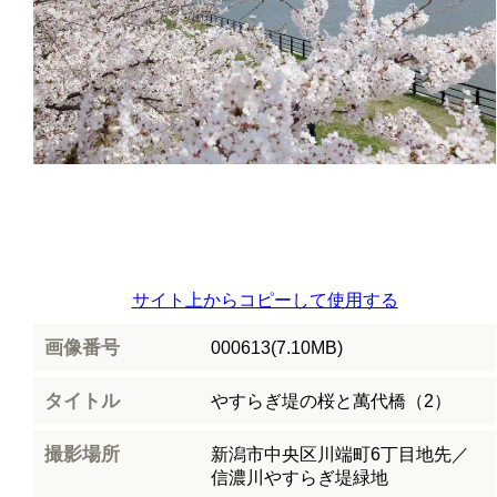
サイト上からコピーして使用する
画像番号
000613(7.10MB)
タイトル
やすらぎ堤の桜と萬代橋（2）
撮影場所
新潟市中央区川端町6丁目地先／
信濃川やすらぎ堤緑地