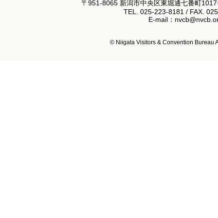
〒951-8065 新潟市中央区東堀通七番町101
TEL. 025-223-8181 / FAX. 02
E-mail：nvcb@nvcb.or
© Niigata Visitors & Convention Bureau Al