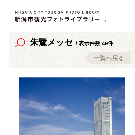
朱鷺メッセ
/ 表示件数 49件
一覧へ戻る